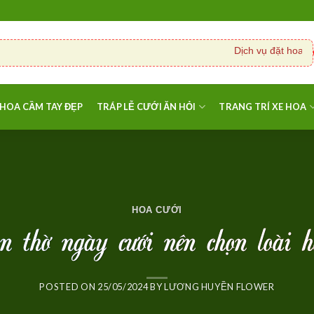
Dịch vụ đặt hoa cưới,
HOA CẦM TAY ĐẸP
TRÁP LỄ CƯỚI ĂN HỎI
TRANG TRÍ XE HOA
HOA CƯỚI
n thờ ngày cưới nên chọn loài 
POSTED ON
25/05/2024
BY
LƯƠNG HUYỀN FLOWER