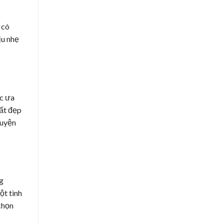
 có
ịu nhẹ
ợc ưa
rất đẹp
huyện
ng
ột tình
chọn