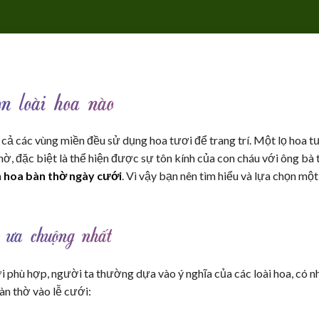
n loài hoa nào
 cả các vùng miền đều sử dụng hoa tươi để trang trí. Một lọ hoa t
hờ, đặc biệt là thể hiện được sự tôn kính của con cháu với ông bà t
m
hoa bàn thờ ngày cưới
. Vì vậy bạn nên tìm hiểu và lựa chọn một
 ưa chuộng nhất
 phù hợp, người ta thường dựa vào ý nghĩa của các loài hoa, có 
n thờ vào lễ cưới: