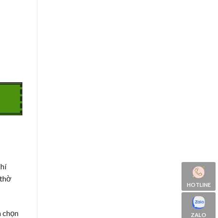
hí
 thờ
HOTLINE
n chọn
ZALO