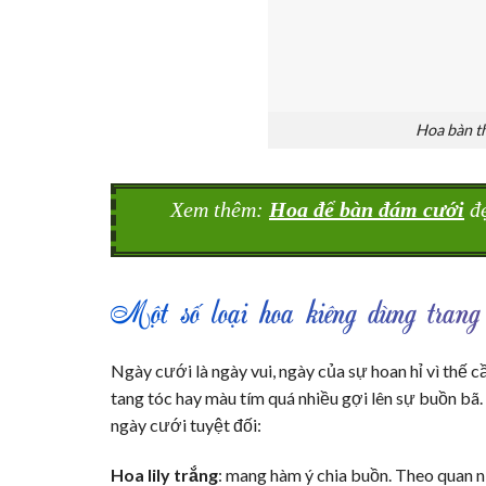
Hoa bàn th
Xem thêm:
Hoa để bàn đám cưới
đẹ
Một số loại hoa kiêng dùng trang 
Ngày cưới là ngày vui, ngày của sự hoan hỉ vì thế c
tang tóc hay màu tím quá nhiều gợi lên sự buồn bã.
ngày cưới tuyệt đối:
Hoa lily trắng
: mang hàm ý chia buồn. Theo quan n