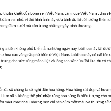
đẹp thuần khiết của bông sen Việt Nam. Làng quê Việt Nam cũng sẽ
 đầm sen nhỏ, vì thế hình ảnh này vừa bình dị, lại có hương thêm d
 trong đám cưới mà còn trong những ngày bình thường.
gia tiên không phổ biến lắm, nhưng ngày nay loài hoa này lại đư
ư hoa cúc vàng rất phổ biến ở Việt Nam. Loài hoa này có cái tên 
rưng cho sức sống mãnh liệt và lòng son sắt của đôi lứa, dù có c
g.
hắn đa số chúng ta sẽ nghĩ đến hoa hồng. Hoa hồng rất đẹp và hươ
. Hơn nữa, không thể phủ nhận rằng hoa hồng là biểu tượng cho m
hiều màu khác nhau, nhưng bạn chỉ nên cắm một màu và thường sẽ 