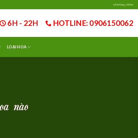
sitemap_index
6H - 22H
HOTLINE: 0906150062
 xe hoa tráp ăn hỏi trọn gói chuyên nghiệp giá rẻ toàn quốc Hotline/Za
LOẠI HOA
hoa nào