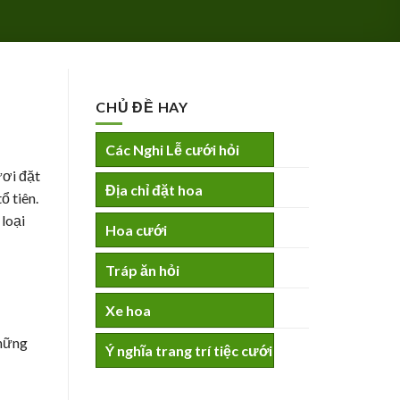
CHỦ ĐỀ HAY
Các Nghi Lễ cưới hỏi
ươi đặt
Địa chỉ đặt hoa
ổ tiên.
 loại
Hoa cưới
Tráp ăn hỏi
Xe hoa
những
Ý nghĩa trang trí tiệc cưới