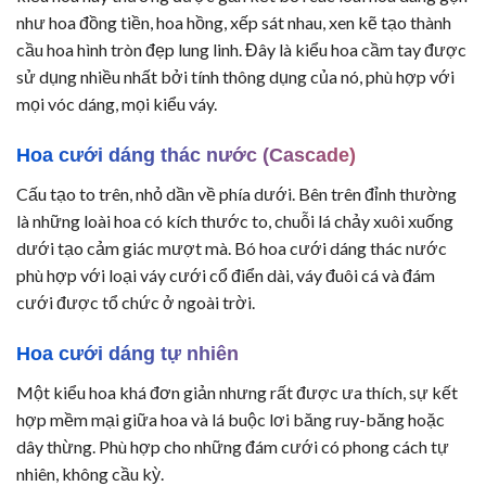
như hoa đồng tiền, hoa hồng, xếp sát nhau, xen kẽ tạo thành
cầu hoa hình tròn đẹp lung linh. Đây là kiểu hoa cầm tay được
sử dụng nhiều nhất bởi tính thông dụng của nó, phù hợp với
mọi vóc dáng, mọi kiểu váy.
Hoa cưới dáng thác nước (Cascade)
Cấu tạo to trên, nhỏ dần về phía dưới. Bên trên đỉnh thường
là những loài hoa có kích thước to, chuỗi lá chảy xuôi xuống
dưới tạo cảm giác mượt mà. Bó hoa cưới dáng thác nước
phù hợp với loại váy cưới cổ điển dài, váy đuôi cá và đám
cưới được tổ chức ở ngoài trời.
Hoa cưới dáng tự nhiên
Một kiểu hoa khá đơn giản nhưng rất được ưa thích, sự kết
hợp mềm mại giữa hoa và lá buộc lơi băng ruy-băng hoặc
dây thừng. Phù hợp cho những đám cưới có phong cách tự
nhiên, không cầu kỳ.