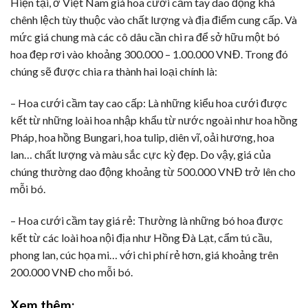
Hiện tại, ở Việt Nam giá hoa cưới cầm tay dao động khá
chênh lệch tùy thuộc vào chất lượng và địa điểm cung cấp. Và
mức giá chung mà các cô dâu cần chi ra để sở hữu một bó
hoa đẹp rơi vào khoảng 300.000 – 1.00.000 VNĐ. Trong đó
chúng sẽ được chia ra thành hai loại chính là:
– Hoa cưới cầm tay cao cấp: Là những kiểu hoa cưới được
kết từ những loài hoa nhập khẩu từ nước ngoài như hoa hồng
Pháp, hoa hồng Bungari, hoa tulip, diên vĩ, oải hương, hoa
lan… chất lượng và màu sắc cực kỳ đẹp. Do vậy, giá của
chúng thường dao động khoảng từ 500.000 VNĐ trở lên cho
mỗi bó.
– Hoa cưới cầm tay giá rẻ: Thường là những bó hoa được
kết từ các loài hoa nội địa như Hồng Đà Lạt, cẩm tú cầu,
phong lan, cúc họa mi… với chi phí rẻ hơn, giá khoảng trên
200.000 VNĐ cho mỗi bó.
Xem thêm: