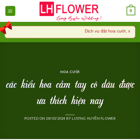
Skip
0
to
content
Dịch vụ đặt hoa cưới, xe hoa 
HOA CƯỚI
các kiểu hoa cầm tay cô dâu được
ưa thích hiện nay
POSTED ON
28/05/2024
BY
LƯƠNG HUYỀN FLOWER