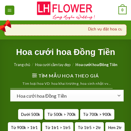
Skip
0
to
content
Dịch vụ đặt hoa cưới, xe
Hoa cưới hoa Đồng Tiền
Trang chủ
/
Hoa cưới cầm tay đẹp
/
Hoa cưới hoa Đồng Tiền
TÌM MẪU HOA THEO GIÁ
Tìm loại hoa VD: hoa khai trương, hoa sinh nhật vv…
Dưới 500k
Từ 500k > 700k
Từ 700k > 900k
Từ 900k > 1tr1
Từ 1tr1 > 1tr5
Từ 1tr5 > 2tr
Hơn 2tr