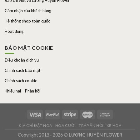
Báo chí viết về Lương Huyền Flower
Cảm nhận của khách hàng
Hệ thống shop toàn quốc
Hoạt động
BẢO MẬT COOKIE
Điều khoản dịch vụ
Chính sách bảo mật
Chính sách cookie
Khiếu nại – Phản hồi
ĐỊA CHỈ ĐẶT HOA
HOA CƯỚI
TRÁP ĂN HỎI
XE HOA
Copyright 2018 - 2026 ©
LƯƠNG HUYỀN FLOWER