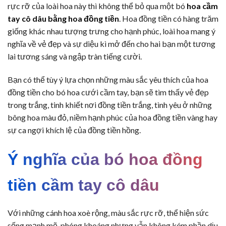
rực rỡ của loài hoa này thì không thể bỏ qua một bó
hoa cầm
tay cô dâu bằng hoa đồng tiền
. Hoa đồng tiền có hàng trăm
giống khác nhau tượng trưng cho hạnh phúc, loài hoa mang ý
nghĩa về vẻ đẹp và sự diệu kì mở đến cho hai bạn một tương
lai tương sáng và ngập tràn tiếng cười.
Bạn có thể tùy ý lựa chọn những màu sắc yêu thích của hoa
đồng tiền cho bó hoa cưới cầm tay, bạn sẽ tìm thấy vẻ đẹp
trong trắng, tinh khiết nơi đồng tiền trắng, tình yêu ở những
bông hoa màu đỏ, niềm hạnh phúc của hoa đồng tiền vàng hay
sự ca ngợi khích lệ của đồng tiền hồng.
Ý nghĩa của bó hoa đồng
tiền cầm tay cô dâu
Với những cánh hoa xoè rộng, màu sắc rực rỡ, thể hiện sức
sống mạnh mẽ, phóng khoáng nhưng vẫn không kém phần dịu