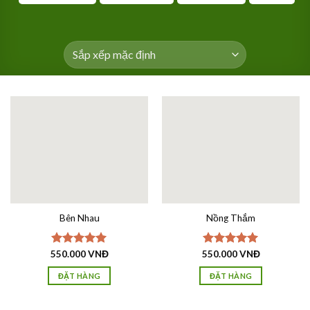
Bên Nhau
Nồng Thắm
550.000
Được xếp
VNĐ
550.000
Được xếp
VNĐ
hạng
5.00
hạng
5.00
5 sao
5 sao
ĐẶT HÀNG
ĐẶT HÀNG