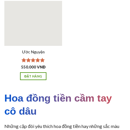
Ước Nguyện
550.000
Được xếp
VNĐ
hạng
5.00
5 sao
ĐẶT HÀNG
Hoa đồng tiền cầm tay
cô dâu
Những cặp đôi yêu thích hoa đồng tiền hay những sắc màu