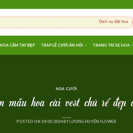
Dịch vụ đặt hoa cưới
HOA CẦM TAY ĐẸP
TRÁP LỄ CƯỚI ĂN HỎI
TRANG TRÍ XE HOA
HOA CƯỚI
ọn mẫu hoa cài vest chú rể đẹp 
POSTED ON
24/05/2024
BY
LƯƠNG HUYỀN FLOWER