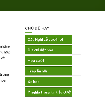
CHỦ ĐỀ HAY
Các Nghi Lễ cưới hỏi
ỏ nhưng
Địa chỉ đặt hoa
phù hợp
m vẻ
Hoa cưới
Tráp ăn hỏi
trưng
 hoa
Xe hoa
Ý nghĩa trang trí tiệc cưới