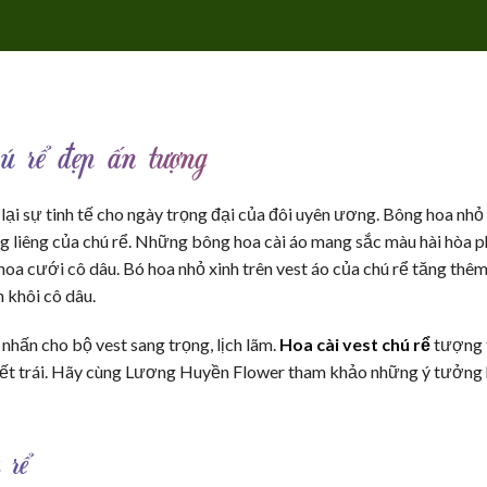
ú rể đẹp ấn tượng
m lại sự tinh tế cho ngày trọng đại của đôi uyên ương. Bông hoa nh
ng liêng của chú rể. Những bông hoa cài áo mang sắc màu hài hòa 
 hoa cưới cô dâu. Bó hoa nhỏ xinh trên vest áo của chú rể tăng thê
h khôi cô dâu.
nhấn cho bộ vest sang trọng, lịch lãm.
Hoa cài vest chú rể
tượng 
 kết trái. Hãy cùng Lương Huyền Flower tham khảo những ý tưởng
 rể