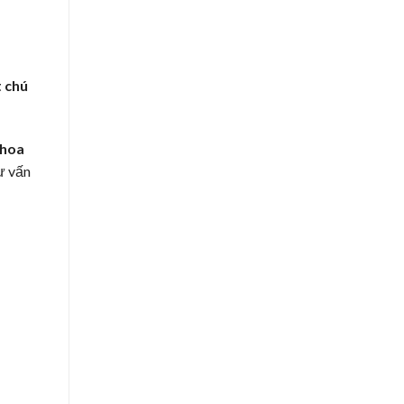
t chú
hoa
ư vấn