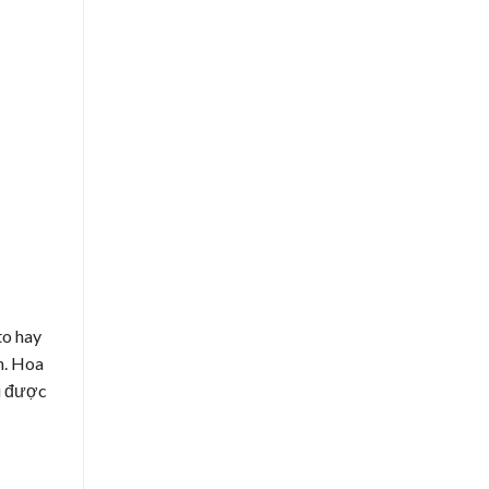
to hay
n. Hoa
u được