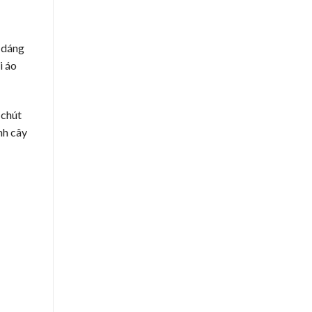
 dáng
i áo
 chút
nh cây