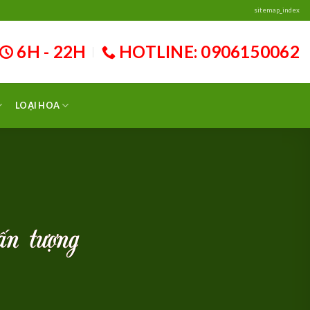
sitemap_index
6H - 22H
HOTLINE: 0906150062
, xe hoa tráp ăn hỏi trọn gói chuyên nghiệp giá rẻ toàn quốc Hotline/Z
LOẠI HOA
ấn tượng