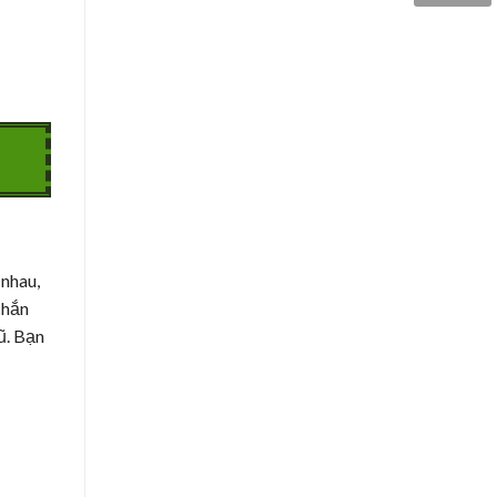
 nhau,
chắn
ũ. Bạn