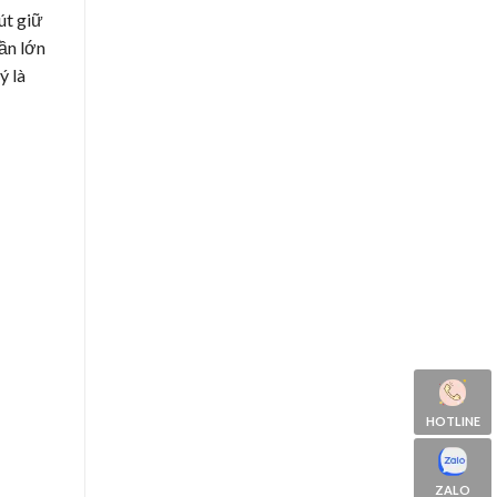
út giữ
ần lớn
ý là
HOTLINE
ZALO