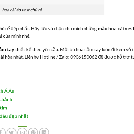
hoa cài áo vest chú rể
 chú rể đẹp nhất. Hãy lưu và chọn cho mình những
mẫu hoa cài ves
i của mình nhé.
ầm tay
thiết kế theo yêu cầu. Mỗi bó hoa cầm tay luôn đi kèm với
ài hòa nhất. Liên hệ Hotline / Zalo: 0906150062 để được hỗ trợ t
ch Á Âu
 chảnh
 tim
dâu đẹp nhất