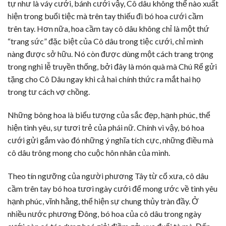
tự như là váy cưới, bánh cưới vậy, Cô dâu không thể nào xuất
hiện trong buổi tiệc mà trên tay thiếu đi bó hoa cưới cầm
trên tay. Hơn nữa, hoa cầm tay cô dâu không chỉ là một thứ
“trang sức” đặc biệt của Cô dâu trong tiệc cưới, chỉ mình
nàng được sở hữu. Nó còn được dùng một cách trang trọng
trong nghi lễ truyền thống, bởi đây là món quà mà Chú Rể gửi
tặng cho Cô Dâu ngay khi cả hai chính thức ra mắt hai họ
trong tư cách vợ chồng.
Những bông hoa là biểu tượng của sắc đẹp, hạnh phúc, thể
hiện tình yêu, sự tươi trẻ của phái nữ. Chính vì vậy, bó hoa
cưới gửi gắm vào đó những ý nghĩa tích cực, những điều mà
cô dâu trông mong cho cuộc hôn nhân của mình.
Theo tín ngưỡng của người phương Tây từ cổ xưa, cô dâu
cầm trên tay bó hoa tươi ngày cưới để mong ước về tình yêu
hạnh phúc, vĩnh hằng, thể hiện sự chung thủy tràn đầy. Ở
nhiều nước phương Đông, bó hoa của cô dâu trong ngày