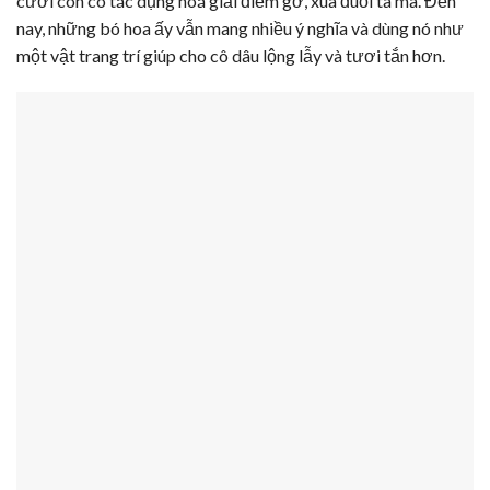
cưới còn có tác dụng hoá giải điềm gở, xua đuổi tà mà. Đến
nay, những bó hoa ấy vẫn mang nhiều ý nghĩa và dùng nó như
một vật trang trí giúp cho cô dâu lộng lẫy và tươi tắn hơn.