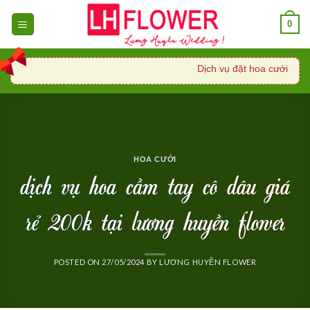
Skip
0
to
content
Dịch vụ đặt hoa cưới, xe ho
HOA CƯỚI
dịch vụ hoa cầm tay cô dâu giá
rẻ 200k tại lương huyền flower
POSTED ON
27/05/2024
BY
LƯƠNG HUYỀN FLOWER