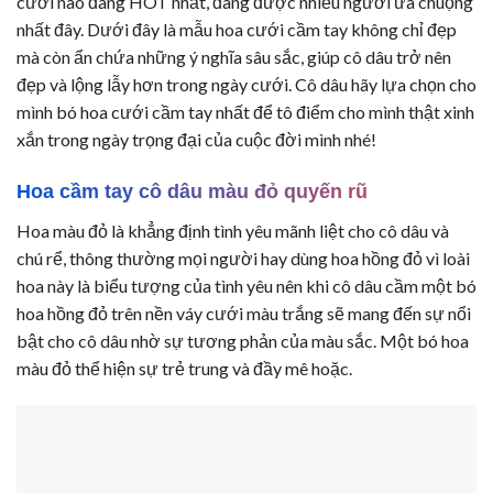
cưới nào đang HOT nhất, đang được nhiều người ưa chuộng
nhất đây. Dưới đây là mẫu hoa cưới cầm tay không chỉ đẹp
mà còn ẩn chứa những ý nghĩa sâu sắc, giúp cô dâu trở nên
đẹp và lộng lẫy hơn trong ngày cưới. Cô dâu hãy lựa chọn cho
mình bó hoa cưới cầm tay nhất để tô điểm cho mình thật xinh
xắn trong ngày trọng đại của cuộc đời mình nhé!
Hoa cầm tay cô dâu màu đỏ quyến rũ
Hoa màu đỏ là khẳng định tình yêu mãnh liệt cho cô dâu và
chú rể, thông thường mọi người hay dùng hoa hồng đỏ vì loài
hoa này là biểu tượng của tình yêu nên khi cô dâu cầm một bó
hoa hồng đỏ trên nền váy cưới màu trắng sẽ mang đến sự nổi
bật cho cô dâu nhờ sự tương phản của màu sắc. Một bó hoa
màu đỏ thể hiện sự trẻ trung và đầy mê hoặc.