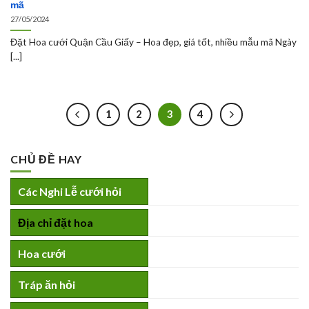
mã
27/05/2024
Đặt Hoa cưới Quận Cầu Giấy – Hoa đẹp, giá tốt, nhiều mẫu mã Ngày
[...]
1
2
3
4
CHỦ ĐỀ HAY
Các Nghi Lễ cưới hỏi
Địa chỉ đặt hoa
Hoa cưới
Tráp ăn hỏi