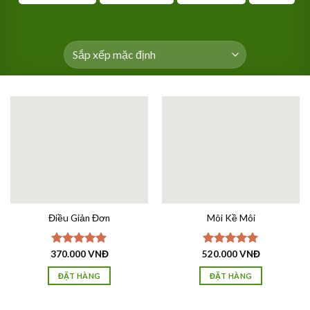
Điều Giản Đơn
Môi Kề Môi
370.000
Được xếp
VNĐ
520.000
Được xếp
VNĐ
hạng
5.00
hạng
5.00
5 sao
5 sao
ĐẶT HÀNG
ĐẶT HÀNG