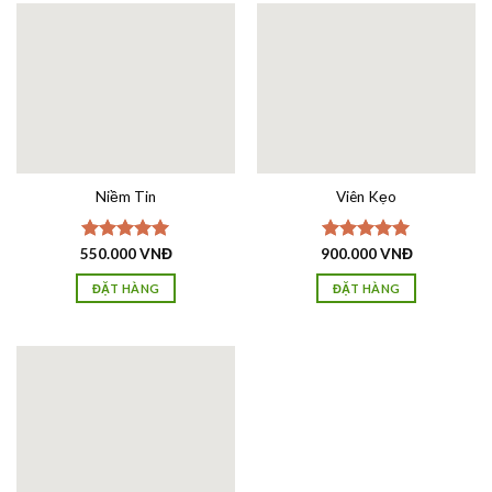
Niềm Tin
Viên Kẹo
550.000
Được xếp
VNĐ
900.000
Được xếp
VNĐ
hạng
5.00
hạng
5.00
5 sao
5 sao
ĐẶT HÀNG
ĐẶT HÀNG