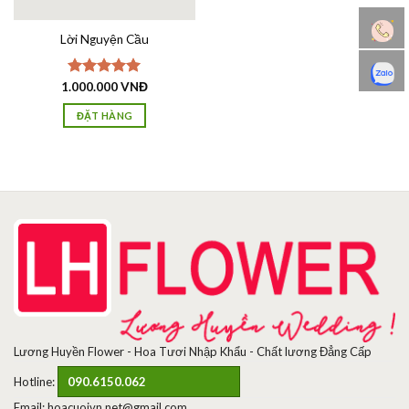
Lời Nguyện Cầu
1.000.000
Được xếp
VNĐ
hạng
5.00
5 sao
ĐẶT HÀNG
Lương Huyền Flower - Hoa Tươi Nhập Khẩu - Chất lương Đẳng Cấp
Hotline:
090.6150.062
Email: hoacuoivn.net@gmail.com