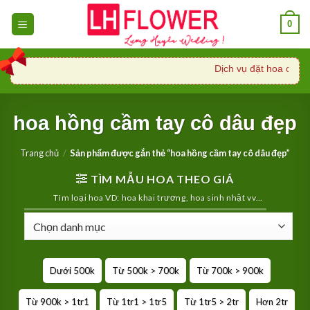
Skip
0
to
content
Dịch vụ đặt hoa cưới, 
hoa hồng cầm tay cô dâu đẹp
Trang chủ
/
Sản phẩm được gắn thẻ “hoa hồng cầm tay cô dâu đẹp”
TÌM MẪU HOA THEO GIÁ
Tìm loại hoa VD: hoa khai trương, hoa sinh nhật vv…
Dưới 500k
Từ 500k > 700k
Từ 700k > 900k
Từ 900k > 1tr1
Từ 1tr1 > 1tr5
Từ 1tr5 > 2tr
Hơn 2tr