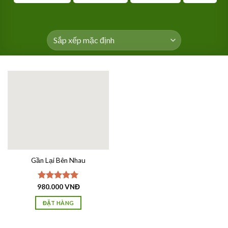
Gần Lại Bên Nhau
980.000
Được xếp
VNĐ
hạng
5.00
5 sao
ĐẶT HÀNG