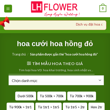
Skip
0
to
content
Dịch vụ đặt hoa cưới, 
hoa cưới hoa hồng đỏ
Trang chủ
/
Sản phẩm được gắn thẻ “hoa cưới hoa hồng đỏ”
TÌM MẪU HOA THEO GIÁ
Tìm loại hoa VD: hoa khai trương, hoa sinh nhật vv…
Dưới 500k
Từ 500k > 700k
Từ 700k > 900k
Từ 900k > 1tr1
Từ 1tr1 > 1tr5
Từ 1tr5 > 2tr
Hơn 2tr