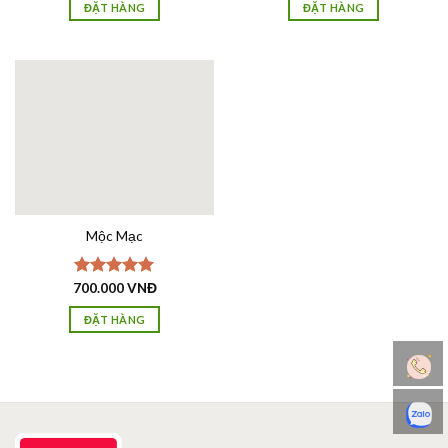
5 sao
5 sao
ĐẶT HÀNG
ĐẶT HÀNG
Mộc Mạc
700.000
Được xếp
VNĐ
hạng
5.00
5 sao
ĐẶT HÀNG