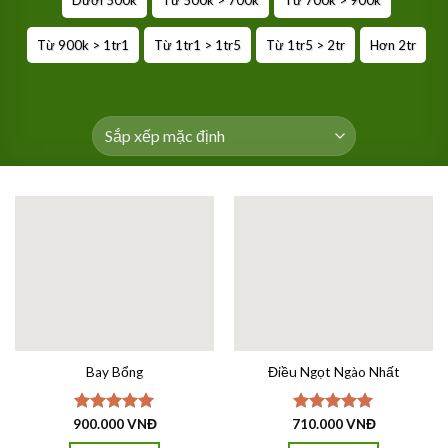
Dưới 500k
Từ 500k > 700k
Từ 700k > 900k
Từ 900k > 1tr1
Từ 1tr1 > 1tr5
Từ 1tr5 > 2tr
Hơn 2tr
Bay Bổng
Điều Ngọt Ngào Nhất
900.000
Được xếp
VNĐ
710.000
Được xếp
VNĐ
hạng
5.00
hạng
5.00