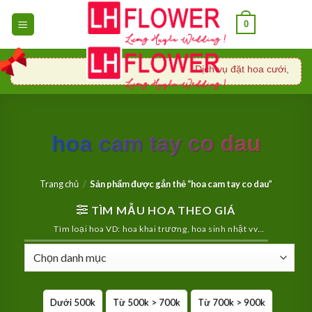
Skip
0
to
content
Dịch vụ đặt hoa cưới, xe hoa
hoa cam tay co dau
Trang chủ
/
Sản phẩm được gắn thẻ “hoa cam tay co dau”
TÌM MẪU HOA THEO GIÁ
Tìm loại hoa VD: hoa khai trương, hoa sinh nhật vv…
Dưới 500k
Từ 500k > 700k
Từ 700k > 900k