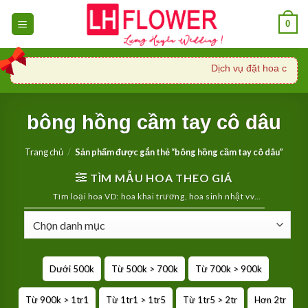
Skip
0
to
content
Dịch vụ đặt hoa cưới, 
bông hồng cầm tay cô dâu
Trang chủ
/
Sản phẩm được gắn thẻ “bông hồng cầm tay cô dâu”
TÌM MẪU HOA THEO GIÁ
Tìm loại hoa VD: hoa khai trương, hoa sinh nhật vv…
Dưới 500k
Từ 500k > 700k
Từ 700k > 900k
Từ 900k > 1tr1
Từ 1tr1 > 1tr5
Từ 1tr5 > 2tr
Hơn 2tr