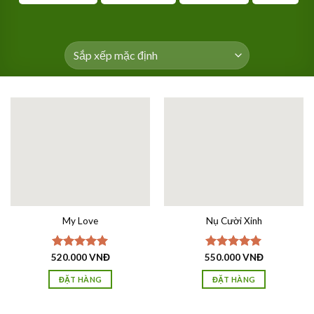
My Love
Nụ Cười Xinh
520.000
Được xếp
VNĐ
550.000
Được xếp
VNĐ
hạng
5.00
hạng
5.00
5 sao
5 sao
ĐẶT HÀNG
ĐẶT HÀNG